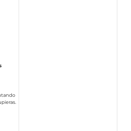
s
entando
pieras.