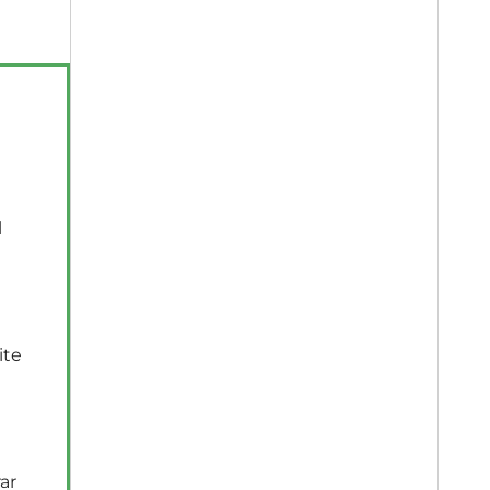
l
ite
ar