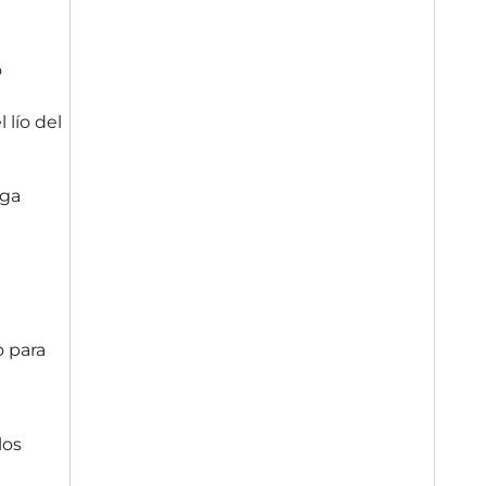
o
 lío del
nga
o para
los