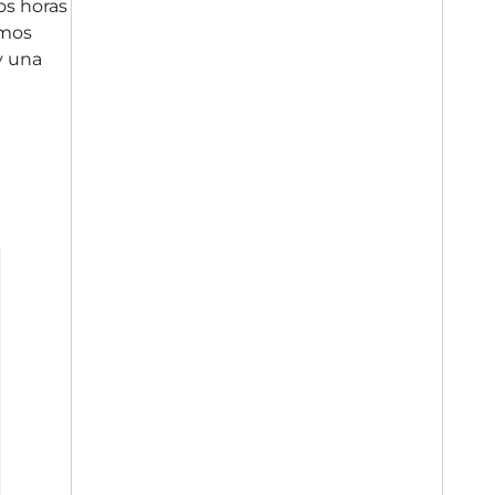
os horas
omos
y una