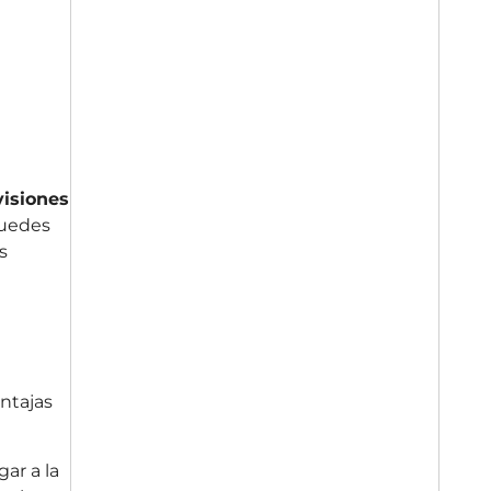
visiones
puedes
s
ntajas
gar a la