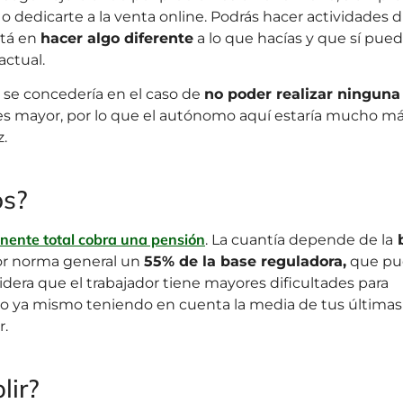
o dedicarte a la venta online. Podrás hacer actividades d
stá en
hacer algo diferente
a lo que hacías y que sí pue
actual.
 se concedería en el caso de
no poder realizar ninguna
e es mayor, por lo que el autónomo aquí estaría mucho m
z.
os?
nente total cobra una pensión
. La cuantía depende de la
b
por norma general un
55% de la base reguladora,
que pu
sidera que el trabajador tiene mayores dificultades para
rlo ya mismo teniendo en cuenta la media de tus últimas
r.
lir?