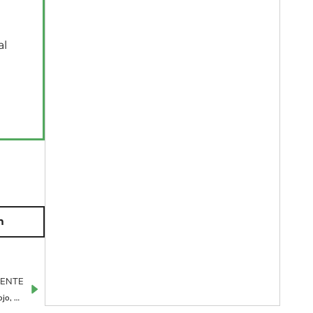
al
m
IENTE
Así es la nueva fórmula para el cálculo de la pensión de los autónomos: ojo, podrías cobrar menos