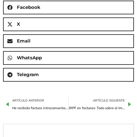
Facebook
X
Email
WhatsApp
Telegram
ARTÍCULO ANTERIOR
ARTÍCULO SIGUIENTE
He recibido factura intracomunitaria con IVA ¿puedo deducir?
IRPF en facturas: Todo sobre el Impuesto sobre la Renta de las Personas Físicas